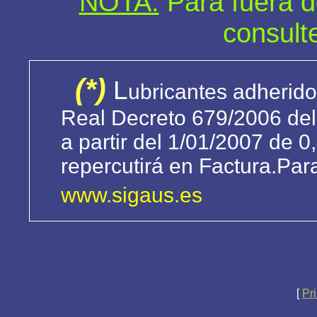
NOTA:
Para fuera d
consult
(*)
L
ubricantes adherido
Real Decreto 679/2006 del 
a partir del 1/01/2007 de 0
repercutirá en Factura.Par
www.sigaus.es
[
Pri