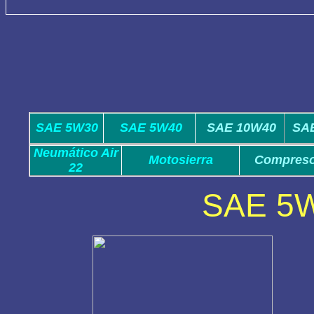
SAE 5W30
SAE 5W40
SAE 10W40
SA
Neumático Air
Motosierra
Compreso
22
SAE 5W/